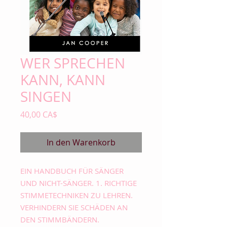
WER SPRECHEN
KANN, KANN
SINGEN
Preis
40,00 CA$
In den Warenkorb
EIN HANDBUCH FÜR SÄNGER
UND NICHT-SÄNGER. 1. RICHTIGE
STIMMETECHNIKEN ZU LEHREN.
VERHINDERN SIE SCHÄDEN AN
DEN STIMMBÄNDERN.