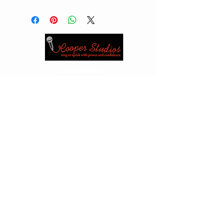
Cooper Studios
Vancouver
1 -604 261 5026
(Studio)
1- 604
889 0392
(Handy)
Edmonton
1 -780 417 5526
(Studio)1 -780
717 3555
(Zelle)
E-Mail:
cooperjan2@gmail.com
or
kabloona@shaw.ca