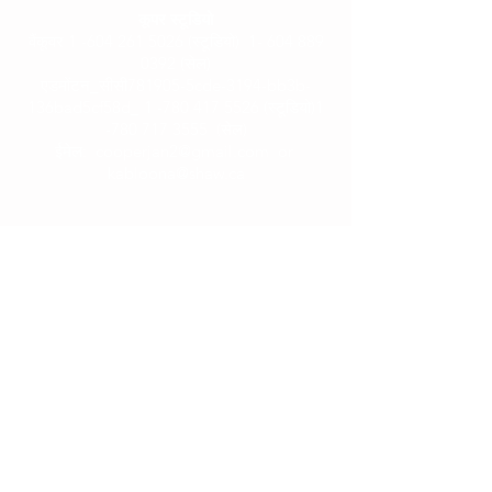
कूपर स्टूडियो
वैंकूवर
1 -604 261 5026
(स्टूडियो)
1- 604 889
0392
(सेल)
एडमोंटन_सीसी781905-5cde-3194-bb3b-
136bad5cf58d_
1 -780 417 5526
(स्टूडियो)1
-780
717 3555
(सेल)
ईमेल:
cooperjan2@gmail.com
or
kabloona@shaw.ca