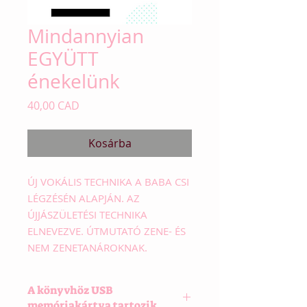
Mindannyian
EGYÜTT
énekelünk
Ár
40,00 CAD
Kosárba
ÚJ VOKÁLIS TECHNIKA A BABA CSI
LÉGZÉSÉN ALAPJÁN. AZ
ÚJJÁSZÜLETÉSI TECHNIKA
ELNEVEZVE. ÚTMUTATÓ ZENE- ÉS
NEM ZENETANÁROKNAK.
A könyvhöz USB
memóriakártya tartozik