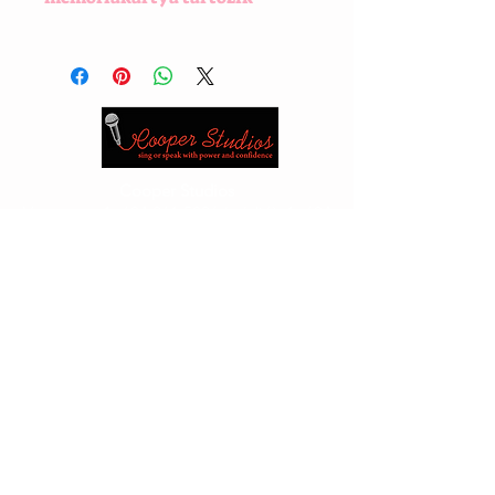
A memóriakártya tartalmazza az
összes légzési és hanggyakorlatot.
Cooper Studios
Vancouver
1 -604 261 5026
(stúdió)
1- 604
889 0392
(cella)
Edmonton
1 -780 417 5526
(stúdió)1 -780
717 3555
_cc781905-5cde-3194-bb3d_b-
1368
E-mail:
cooperjan2@gmail.com
or_cc781905-5cde-
bbaws