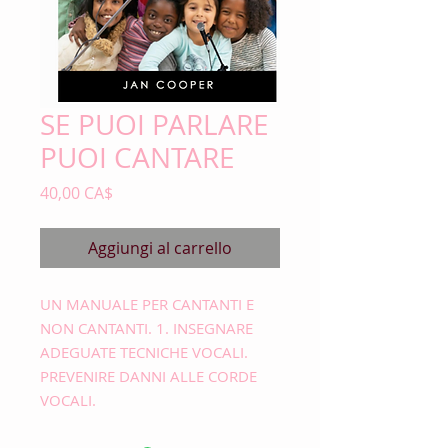
SE PUOI PARLARE
PUOI CANTARE
Prezzo
40,00 CA$
Aggiungi al carrello
UN MANUALE PER CANTANTI E
NON CANTANTI. 1. INSEGNARE
ADEGUATE TECNICHE VOCALI.
PREVENIRE DANNI ALLE CORDE
VOCALI.