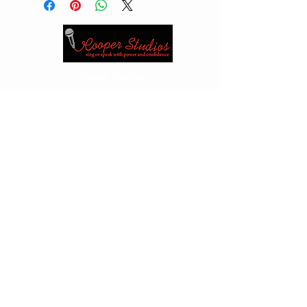
Cooper Studios
Vancouver
1 -604 261 5026
(studio)
1- 604
889 0392
(cellulare)
Edmonton
1 -780 417 5526
(studio)1 -780
717 3555
(cella)
Email:
cooperjan2@gmail.com
or
kabloona@shaw.ca