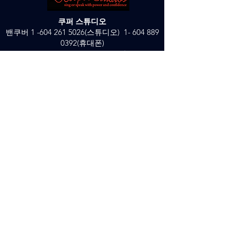
쿠퍼 스튜디오
밴쿠버
1 -604 261 5026
(스튜디오)
1- 604 889
0392
(휴대폰)
Edmonton
1 -780 417 5526
(스튜디오)1 -780
717 3555
_cc781905-5cde-3194-bb3b-
186bad_5
이메일:
cooperjan2@gmail.com
or_cc781905-5cde-
3194-36bb