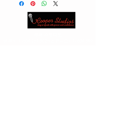
쿠퍼 스튜디오
밴쿠버
1 -604 261 5026
(스튜디오)
1- 604 889
0392
(휴대폰)
Edmonton
1 -780 417 5526
(스튜디오)1 -780
717 3555
_cc781905-5cde-3194-bb3b-
186bad_5
이메일:
cooperjan2@gmail.com
or_cc781905-5cde-
3194-36bb