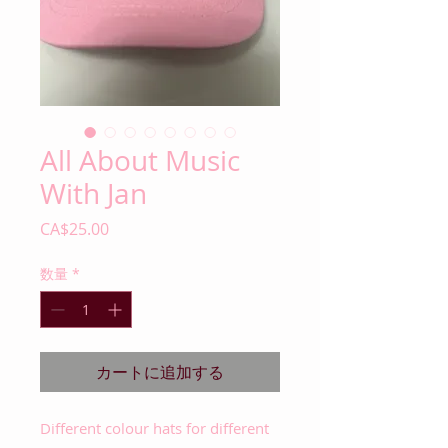
All About Music
With Jan
価
CA$25.00
格
数量
*
カートに追加する
Different colour hats for different