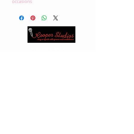
occasions
クーパースタジオ
バンクーバー1-6042615026（スタジオ）
1-
604 889 0392
（セル）
Edmonton
1 -780 417 5526
（スタジオ）1-
780
717 3555
（セル）
メール：
cooperjan2@gmail.com
or
kabloona@shaw.ca